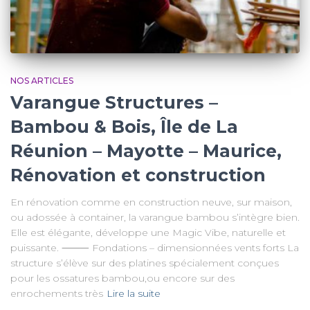
NOS ARTICLES
Varangue Structures –
Bambou & Bois, Île de La
Réunion – Mayotte – Maurice,
Rénovation et construction
En rénovation comme en construction neuve, sur maison,
ou adossée à container, la varangue bambou s’intègre bien.
Elle est élégante, développe une Magic Vibe, naturelle et
puissante. ⸻ Fondations – dimensionnées vents forts La
structure s’élève sur des platines spécialement conçues
pour les ossatures bambou,ou encore sur des
enrochements très
Lire la suite