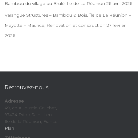
Bambou du village du Brulé, Ile de La Réunion
26 avril 2026
Varangue Structures – Bambou & Bois, Île de La Réunion –
Mayotte – Maurice, Rénovation et construction
27 février
2026
Retrouvez-nous
Adresse
49, ch Augustin Gruchet,
97424 Piton Saint-Leu
Ile de la Réunion, France
Plan