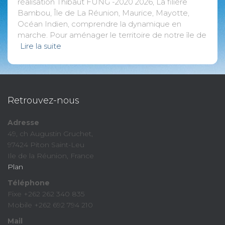
réalisation Thibaut FUNG -2020 2026, La filière
Bambou, Île de La Réunion, Maurice, Mayotte,
Océan Indien, comprendre la dynamique en
marche. Pour aménager le territoire de notre île de
Lire la suite
Retrouvez-nous
Adresse
49, ch Augustin Gruchet,
97424 Piton Saint-Leu
Ile de la Réunion, France
Plan
Téléphone
Fixe +262 262 340 835
Mobile +262 692 794 210
Mail