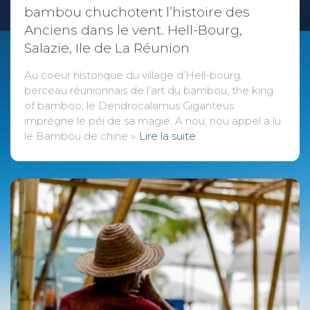
bambou chuchotent l’histoire des
Anciens dans le vent. Hell-Bourg,
Salazie, Ile de La Réunion
Au coeur historique du village d’Hell-bourg,
berceau réunionnais de l’art du bambou, the king
of bamboo, le Dendrocalamus Giganteus
imprègne le péi de sa magie. A nou, nou appel a lu
le Bambou de chine »
Lire la suite