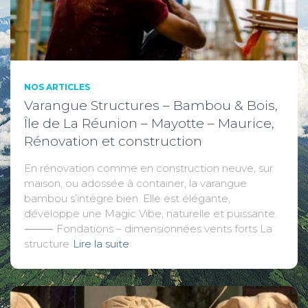
NOS ARTICLES
Varangue Structures – Bambou & Bois,
Île de La Réunion – Mayotte – Maurice,
Rénovation et construction
En rénovation comme en construction neuve, sur
maison, ou adossée à container, la varangue
bambou s’intègre bien. Elle est élégante,
développe une Magic Vibe, naturelle et puissante.
⸻ Fondations – dimensionnées vents forts La
structure
Lire la suite